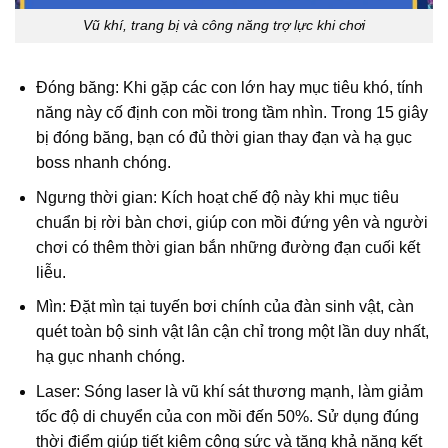
Vũ khí, trang bị và công năng trợ lực khi chơi
Đóng băng: Khi gặp các con lớn hay mục tiêu khó, tính
năng này cố định con mồi trong tầm nhìn. Trong 15 giây
bị đóng băng, bạn có đủ thời gian thay đạn và hạ gục
boss nhanh chóng.
Ngưng thời gian: Kích hoạt chế độ này khi mục tiêu
chuẩn bị rời bàn chơi, giúp con mồi đứng yên và người
chơi có thêm thời gian bắn những đường đạn cuối kết
liễu.
Mìn: Đặt mìn tại tuyến bơi chính của đàn sinh vật, càn
quét toàn bộ sinh vật lân cận chỉ trong một lần duy nhất,
hạ gục nhanh chóng.
Laser: Sóng laser là vũ khí sát thương mạnh, làm giảm
tốc độ di chuyển của con mồi đến 50%. Sử dụng đúng
thời điểm giúp tiết kiệm công sức và tăng khả năng kết