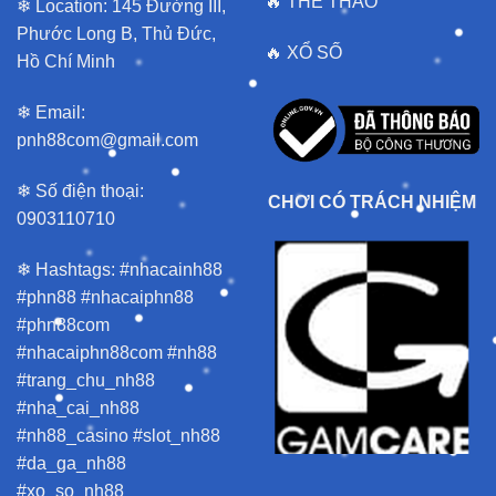
🔥
THỂ THAO
❄ Location: 145 Đường III,
Phước Long B, Thủ Đức,
🔥
XỔ SỐ
Hồ Chí Minh
❄ Email:
pnh88com@gmail.com
❄ Số điện thoại:
CHƠI CÓ TRÁCH NHIỆM
0903110710
❄ Hashtags: #nhacainh88
#phn88 #nhacaiphn88
#phn88com
#nhacaiphn88com #nh88
#trang_chu_nh88
#nha_cai_nh88
#nh88_casino #slot_nh88
#da_ga_nh88
#xo_so_nh88