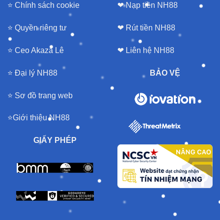
⭐
Chính sách cookie
❤
Nạp tiền NH88
⭐
Quyền riêng tư
❤
Rút tiền NH88
⭐
Ceo Akaza Lê
❤
Liên hệ NH88
⭐
Đại lý NH88
BẢO VỆ
⭐
Sơ đồ trang web
⭐
Giới thiệu NH88
GIẤY PHÉP