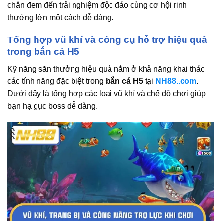
chắn đem đến trải nghiệm độc đáo cùng cơ hội rinh
thưởng lớn một cách dễ dàng.
Tổng hợp vũ khí và công cụ hỗ trợ hiệu quả
trong bắn cá H5
Kỹ năng săn thưởng hiệu quả nằm ở khả năng khai thác
các tính năng đặc biệt trong
bắn cá H5
tại
NH88..com
.
Dưới đây là tổng hợp các loại vũ khí và chế độ chơi giúp
bạn hạ gục boss dễ dàng.