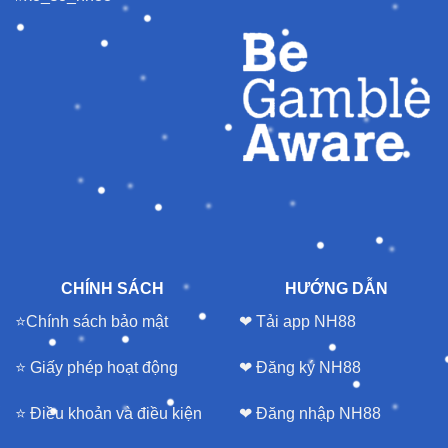
CHÍNH SÁCH
HƯỚNG DẪN
⭐
Chính sách bảo mật
❤
Tải app NH88
⭐
Giấy phép hoạt động
❤
Đăng ký NH88
⭐
Điều khoản và điều kiện
❤
Đăng nhập NH88