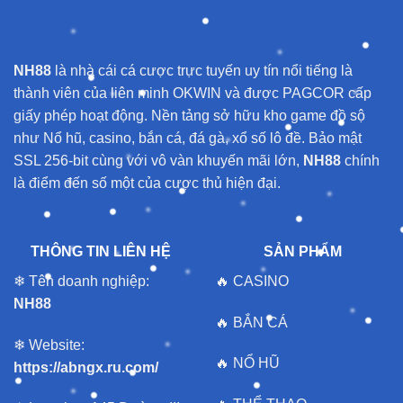
NH88
là nhà cái cá cược trực tuyến uy tín nổi tiếng là
thành viên của liên minh OKWIN và được PAGCOR cấp
giấy phép hoạt động. Nền tảng sở hữu kho game đồ sộ
như Nổ hũ, casino, bắn cá, đá gà, xổ số lô đề. Bảo mật
SSL 256-bit cùng với vô vàn khuyến mãi lớn,
NH88
chính
là điểm đến số một của cược thủ hiện đại.
THÔNG TIN LIÊN HỆ
SẢN PHẨM
❄ Tên doanh nghiệp:
🔥
CASINO
NH88
🔥
BẮN CÁ
❄ Website:
🔥
NỔ HŨ
https://abngx.ru.com/