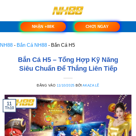
Bỏ
qua
nội
dung
NHẬN +88K
CHƠI NGAY
NH88
-
Bắn Cá NH88
-
Bắn Cá H5
Bắn Cá H5 – Tổng Hợp Kỹ Năng
Siêu Chuẩn Để Thắng Liên Tiếp
ĐĂNG VÀO
11/10/2025
BỞI
AKAZA LÊ
11
Th10