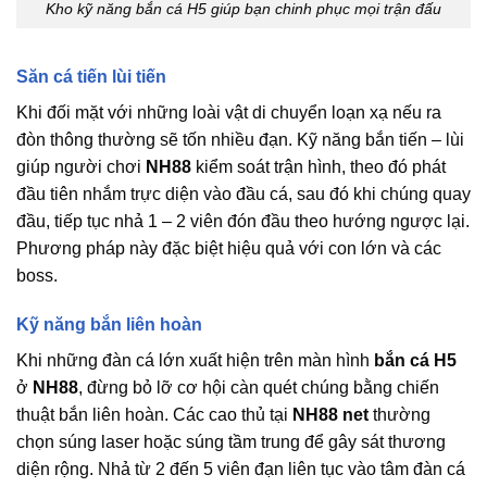
Kho kỹ năng bắn cá H5 giúp bạn chinh phục mọi trận đấu
Săn cá tiến lùi tiến
Khi đối mặt với những loài vật di chuyển loạn xạ nếu ra
đòn thông thường sẽ tốn nhiều đạn. Kỹ năng bắn tiến – lùi
giúp người chơi
NH88
kiểm soát trận hình, theo đó phát
đầu tiên nhắm trực diện vào đầu cá, sau đó khi chúng quay
đầu, tiếp tục nhả 1 – 2 viên đón đầu theo hướng ngược lại.
Phương pháp này đặc biệt hiệu quả với con lớn và các
boss.
Kỹ năng bắn liên hoàn
Khi những đàn cá lớn xuất hiện trên màn hình
bắn cá H5
ở
NH88
, đừng bỏ lỡ cơ hội càn quét chúng bằng chiến
thuật bắn liên hoàn. Các cao thủ tại
NH88 net
thường
chọn súng laser hoặc súng tầm trung để gây sát thương
diện rộng. Nhả từ 2 đến 5 viên đạn liên tục vào tâm đàn cá