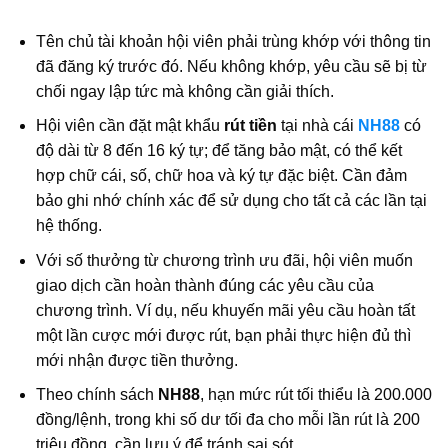
Tên chủ tài khoản hội viên phải trùng khớp với thông tin
đã đăng ký trước đó. Nếu không khớp, yêu cầu sẽ bị từ
chối ngay lập tức mà không cần giải thích.
Hội viên cần đặt mật khẩu
rút tiền
tại nhà cái
NH88
có
độ dài từ 8 đến 16 ký tự; để tăng bảo mật, có thể kết
hợp chữ cái, số, chữ hoa và ký tự đặc biệt. Cần đảm
bảo ghi nhớ chính xác để sử dụng cho tất cả các lần tại
hệ thống.
Với số thưởng từ chương trình ưu đãi, hội viên muốn
giao dịch cần hoàn thành đúng các yêu cầu của
chương trình. Ví dụ, nếu khuyến mãi yêu cầu hoàn tất
một lần cược mới được rút, bạn phải thực hiện đủ thì
mới nhận được tiền thưởng.
Theo chính sách
NH88
, hạn mức rút tối thiểu là 200.000
đồng/lệnh, trong khi số dư tối đa cho mỗi lần rút là 200
triệu đồng, cần lưu ý để tránh sai sót.