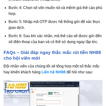
Bước 4: Chọn số vốn muốn rút và mệnh giá thẻ cào phù
hợp.
Bước 5: Nhập mã OTP được hệ thống gửi để xác thực
giao dịch.
Bước 6: Sau khi xác nhận, mã thẻ cào sẽ được gửi đến
số điện thoại của bạn và có thể sử dụng ngay lập tức.
FAQs – Giải đáp ngay thắc mắc rút tiền NH88
cho hội viên mới
Đội nhân viên của chúng tôi sẽ tổng hợp một số thắc mắc
hay khiến khách hàng
Liên hệ NH88
để hỏi như sau: