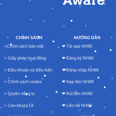
CHÍNH SÁCH
HƯỚNG DẪN
⭐
Chính sách bảo mật
❤
Tải app NH88
⭐
Giấy phép hoạt động
❤
Đăng ký NH88
⭐
Điều khoản và điều kiện
❤
Đăng nhập NH88
⭐
Chính sách cookie
❤
Nạp tiền NH88
⭐
Quyền riêng tư
❤
Rút tiền NH88
⭐
Ceo Akaza Lê
❤
Liên hệ NH88