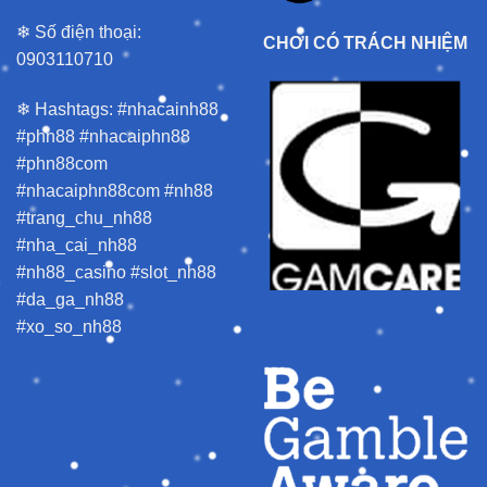
❄ Số điện thoại:
CHƠI CÓ TRÁCH NHIỆM
0903110710
❄ Hashtags: #nhacainh88
#phn88 #nhacaiphn88
#phn88com
#nhacaiphn88com #nh88
#trang_chu_nh88
#nha_cai_nh88
#nh88_casino #slot_nh88
#da_ga_nh88
#xo_so_nh88