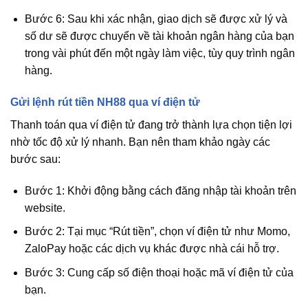
Bước 6: Sau khi xác nhận, giao dịch sẽ được xử lý và
số dư sẽ được chuyển về tài khoản ngân hàng của bạn
trong vài phút đến một ngày làm việc, tùy quy trình ngân
hàng.
Gửi lệnh rút tiền NH88 qua ví điện tử
Thanh toán qua ví điện tử đang trở thành lựa chọn tiện lợi
nhờ tốc độ xử lý nhanh. Bạn nên tham khảo ngày các
bước sau:
Bước 1: Khởi động bằng cách đăng nhập tài khoản trên
website.
Bước 2: Tại mục “Rút tiền”, chọn ví điện tử như Momo,
ZaloPay hoặc các dịch vụ khác được nhà cái hỗ trợ.
Bước 3: Cung cấp số điện thoại hoặc mã ví điện tử của
bạn.