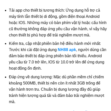
Tải app cho thiết bị tương thích: Ứng dụng hỗ trợ cả
máy tính lẫn thiết bị di động, gồm điện thoại Android
hoặc IOS. Những máy có bàn phím vật lý hoặc cấu hình
cũ thường không đáp ứng yêu cầu vận hành, vì vậy hãy
chọn thiết bị phù hợp để trải nghiệm mượt mà.
Kiểm tra, cập nhật phiên bản hệ điều hành mới nhất:
Trước khi
cài đặt ứng dụng
NH88 apk
, người dùng cần
đảm bảo thiết bị đáp ứng phiên bản tối thiểu. Android
yêu cầu từ 7.0 trở lên, IOS từ 10.0 trở lên để ứng dụng
hoạt động ổn định.
Đáp ứng về dung lượng: Mặc dù phần mềm chỉ chiếm
khoảng 500MB, thiết bị nên còn ít nhất 3GB trống để
vận hành trơn tru. Chuẩn bị dung lượng đầy đủ giúp
tránh hiện tượng quá tải và đảm bảo trải nghiệm mượt
mà.