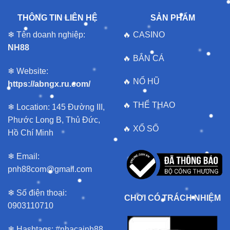
THÔNG TIN LIÊN HỆ
SẢN PHẨM
❄ Tên doanh nghiệp:
🔥
CASINO
NH88
🔥
BẮN CÁ
❄ Website:
🔥
NỔ HŨ
https://abngx.ru.com/
🔥
THỂ THAO
❄ Location: 145 Đường III,
Phước Long B, Thủ Đức,
🔥
XỔ SỐ
Hồ Chí Minh
❄ Email:
pnh88com@gmail.com
❄ Số điện thoại:
CHƠI CÓ TRÁCH NHIỆM
0903110710
❄ Hashtags: #nhacainh88