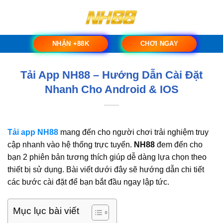
Bỏ
qua
nội
dung
NHẬN +88K
CHƠI NGAY
Tải App NH88 – Hướng Dẫn Cài Đặt
Nhanh Cho Android & IOS
Tải app NH88
mang đến cho người chơi trải nghiệm truy
cập nhanh vào hệ thống trực tuyến.
NH88
đem đến cho
bạn 2 phiên bản tương thích giúp dễ dàng lựa chọn theo
thiết bị sử dụng. Bài viết dưới đây sẽ hướng dẫn chi tiết
các bước cài đặt để bạn bắt đầu ngay lập tức.
Mục lục bài viết