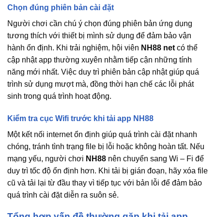
Chọn đúng phiên bản cài đặt
Người chơi cần chú ý chọn đúng phiên bản ứng dụng
tương thích với thiết bị mình sử dụng để đảm bảo vận
hành ổn định. Khi trải nghiệm, hội viên
NH88 net
có thể
cập nhật app thường xuyên nhằm tiếp cận những tính
năng mới nhất. Việc duy trì phiên bản cập nhật giúp quá
trình sử dụng mượt mà, đồng thời hạn chế các lỗi phát
sinh trong quá trình hoạt động.
Kiểm tra cục Wifi trước khi tải app NH88
Một kết nối internet ổn định giúp quá trình cài đặt nhanh
chóng, tránh tình trạng file bị lỗi hoặc không hoàn tất. Nếu
mạng yếu, người chơi
NH88
nên chuyển sang Wi – Fi để
duy trì tốc độ ổn định hơn. Khi tải bị gián đoạn, hãy xóa file
cũ và tải lại từ đầu thay vì tiếp tục với bản lỗi để đảm bảo
quá trình cài đặt diễn ra suôn sẻ.
Tổng hợp vấn đề thường gặp khi tải app