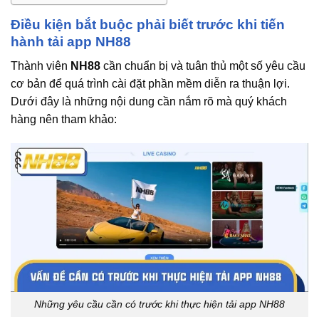
Điều kiện bắt buộc phải biết trước khi tiến
hành tải app NH88
Thành viên
NH88
cần chuẩn bị và tuân thủ một số yêu cầu
cơ bản để quá trình cài đặt phần mềm diễn ra thuận lợi.
Dưới đây là những nội dung cần nắm rõ mà quý khách
hàng nên tham khảo:
Những yêu cầu cần có trước khi thực hiện tải app NH88