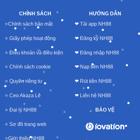
CHÍNH SÁCH
HƯỚNG DẪN
⭐
Chính sách bảo mật
❤
Tải app NH88
⭐
Giấy phép hoạt động
❤
Đăng ký NH88
⭐
Điều khoản và điều kiện
❤
Đăng nhập NH88
⭐
Chính sách cookie
❤
Nạp tiền NH88
⭐
Quyền riêng tư
❤
Rút tiền NH88
⭐
Ceo Akaza Lê
❤
Liên hệ NH88
⭐
Đại lý NH88
BẢO VỆ
⭐
Sơ đồ trang web
⭐
Giới thiệu NH88