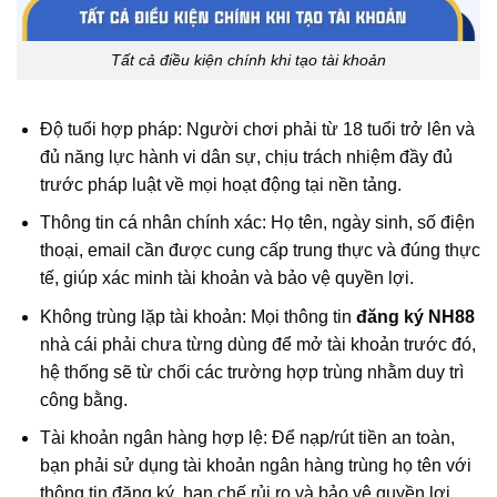
Tất cả điều kiện chính khi tạo tài khoản
Độ tuổi hợp pháp: Người chơi phải từ 18 tuổi trở lên và
đủ năng lực hành vi dân sự, chịu trách nhiệm đầy đủ
trước pháp luật về mọi hoạt động tại nền tảng.
Thông tin cá nhân chính xác: Họ tên, ngày sinh, số điện
thoại, email cần được cung cấp trung thực và đúng thực
tế, giúp xác minh tài khoản và bảo vệ quyền lợi.
Không trùng lặp tài khoản: Mọi thông tin
đăng ký NH88
nhà cái
phải chưa từng dùng để mở tài khoản trước đó,
hệ thống sẽ từ chối các trường hợp trùng nhằm duy trì
công bằng.
Tài khoản ngân hàng hợp lệ: Để nạp/rút tiền an toàn,
bạn phải sử dụng tài khoản ngân hàng trùng họ tên với
thông tin đăng ký, hạn chế rủi ro và bảo vệ quyền lợi.