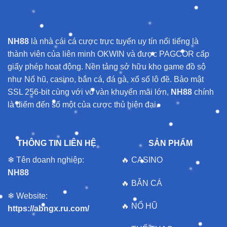
NH88
là nhà cái cá cược trực tuyến uy tín nổi tiếng là
thành viên của liên minh OKWIN và được PAGCOR cấp
giấy phép hoạt động. Nền tảng sở hữu kho game đồ sộ
như Nổ hũ, casino, bắn cá, đá gà, xổ số lô đề. Bảo mật
SSL 256-bit cùng với vô vàn khuyến mãi lớn,
NH88
chính
là điểm đến số một của cược thủ hiện đại.
THÔNG TIN LIÊN HỆ
SẢN PHẨM
❄ Tên doanh nghiệp:
🔥
CASINO
NH88
🔥
BẮN CÁ
❄ Website:
🔥
NỔ HŨ
https://abngx.ru.com/