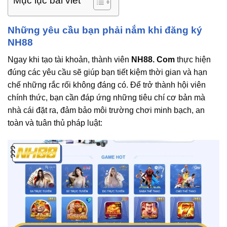
Mục lục bài viết
Những yêu cầu bạn phải nắm khi đăng ký
NH88
Ngay khi tạo tài khoản, thành viên
NH88. Com
thực hiện
đúng các yêu cầu sẽ giúp bạn tiết kiệm thời gian và hạn
chế những rắc rối không đáng có. Để trở thành hội viên
chính thức, bạn cần đáp ứng những tiêu chí cơ bản mà
nhà cái đặt ra, đảm bảo môi trường chơi minh bạch, an
toàn và tuân thủ pháp luật: