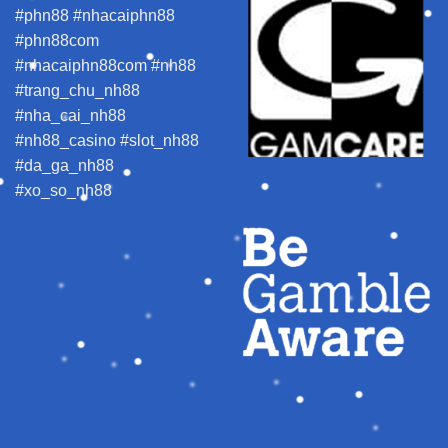
#phn88 #nhacaiphn88
#phn88com
#nhacaiphn88com #nh88
#trang_chu_nh88
#nha_cai_nh88
#nh88_casino #slot_nh88
#da_ga_nh88
#xo_so_nh88