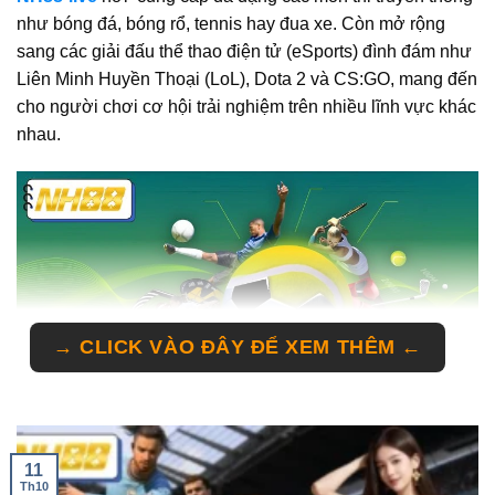
như bóng đá, bóng rổ, tennis hay đua xe. Còn mở rộng
sang các giải đấu thể thao điện tử (eSports) đình đám như
Liên Minh Huyền Thoại (LoL), Dota 2 và CS:GO, mang đến
cho người chơi cơ hội trải nghiệm trên nhiều lĩnh vực khác
nhau.
→ CLICK VÀO ĐÂY ĐỂ XEM THÊM ←
Khái quát về chuyên mục thể thao tại NH88
11
Th10
Sảnh Thể thao
NH88
nổi bật nhờ khả năng cập nhật tỉ số