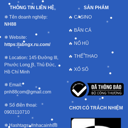
vợt. Mỗi cú giao bóng, mỗi pha trả bóng đều luôn xoay
THÔNG TIN LIÊN HỆ
SẢN PHẨM
chuyển cục diện trận đấu, khiến quần vợt trở thành môn
❄ Tên doanh nghiệp:
🔥
CASINO
mang đậm tính chiến thuật đầy bất ngờ mà không thể đoán
NH88
trước được như chơi
xổ số NH88
.
🔥
BẮN CÁ
❄ Website:
Kết luận
🔥
NỔ HŨ
https://abngx.ru.com/
Thể thao NH88
mang đến cho bạn trải nghiệm dự đoán
đỉnh cao, nơi mỗi trận đấu còn mở ra cơ hội kiếm thưởng
🔥
THỂ THAO
❄ Location: 145 Đường III,
hấp dẫn. Với kho môn thi đa dạng, là lựa chọn lý tưởng để
Phước Long B, Thủ Đức,
🔥
XỔ SỐ
bạn thỏa sức thử thách và tận hưởng niềm vui từ
NH88
.
Hồ Chí Minh
❄ Email:
pnh88com@gmail.com
❄ Số điện thoại:
CHƠI CÓ TRÁCH NHIỆM
0903110710
❄ Hashtags: #nhacainh88