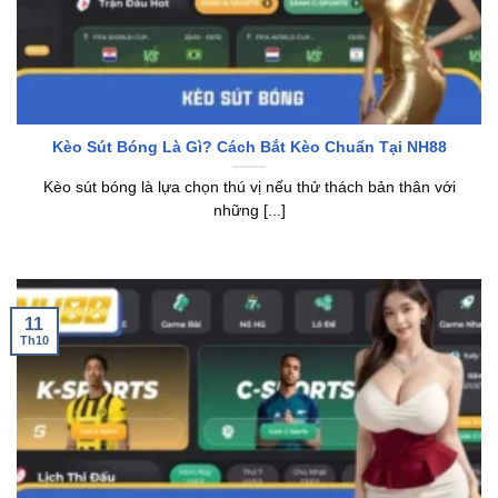
pháp công nghệ mới, nhằm tạo ra môi trường dự đoán ổn
định, mượt mà. Tối ưu hóa tốc độ phản hồi, giảm độ trễ để
đảm bảo hiệu suất ổn định ngay cả trong những trận đấu
căng thẳng.
Giao diện thân thiện
Kèo Sút Bóng Là Gì? Cách Bắt Kèo Chuẩn Tại NH88
Giao diện tại sảnh
thể thao NH88 game
được thiết kế trực
Kèo sút bóng là lựa chọn thú vị nếu thử thách bản thân với
quan, giúp người chơi mới nhanh chóng làm quen với các
những [...]
tính năng cơ bản. Đối với người chơi lâu năm, hệ thống
cung cấp các công cụ phân tích với thống kê chuyên sâu,
hỗ trợ tối ưu hóa chiến thuật. Điều này biểu hiện rõ cam
kết của nền tảng trong việc mang đến trải nghiệm người
11
Th10
dùng toàn diện, trở thành trung tâm giải trí trực tuyến hàng
đầu.