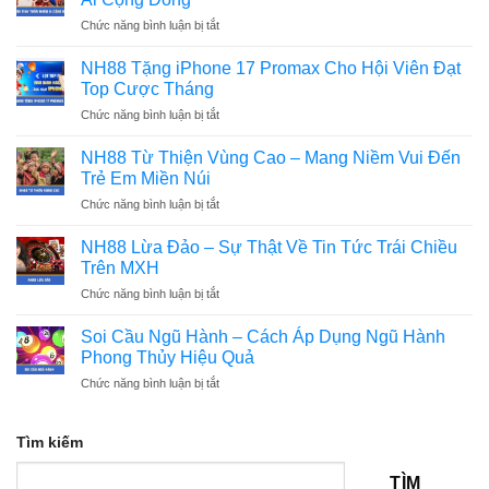
ở
Chức năng bình luận bị tắt
NH88
Cứu
NH88 Tặng iPhone 17 Promax Cho Hội Viên Đạt
Trợ
Top Cược Tháng
Lũ
ở
Chức năng bình luận bị tắt
Lụt
NH88
–
Tặng
Lan
NH88 Từ Thiện Vùng Cao – Mang Niềm Vui Đến
iPhone
Tỏa
Trẻ Em Miền Núi
17
Tinh
ở
Chức năng bình luận bị tắt
Promax
Thần
NH88
Cho
Nhân
Từ
Hội
NH88 Lừa Đảo – Sự Thật Về Tin Tức Trái Chiều
Ái
Thiện
Viên
Trên MXH
Cộng
Vùng
Đạt
Đồng
ở
Chức năng bình luận bị tắt
Cao
Top
NH88
–
Cược
Lừa
Mang
Soi Cầu Ngũ Hành – Cách Áp Dụng Ngũ Hành
Tháng
Đảo
Niềm
Phong Thủy Hiệu Quả
–
Vui
ở
Chức năng bình luận bị tắt
Sự
Đến
Soi
Thật
Trẻ
Cầu
Về
Em
Ngũ
Tìm kiếm
Tin
Miền
Hành
Tức
Núi
–
Trái
TÌM