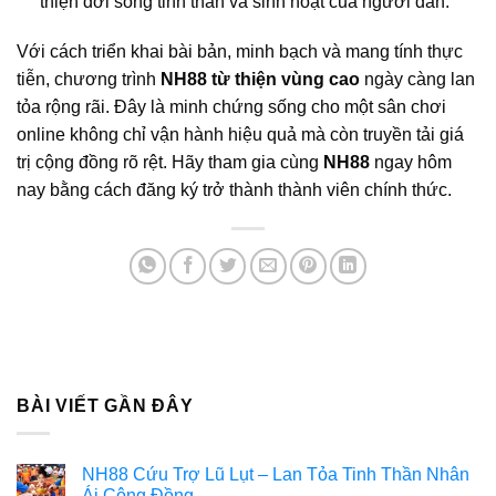
thiện đời sống tinh thần và sinh hoạt của người dân.
Với cách triển khai bài bản, minh bạch và mang tính thực
tiễn, chương trình
NH88 từ thiện vùng cao
ngày càng lan
tỏa rộng rãi. Đây là minh chứng sống cho một sân chơi
online không chỉ vận hành hiệu quả mà còn truyền tải giá
trị cộng đồng rõ rệt. Hãy tham gia cùng
NH88
ngay hôm
nay bằng cách đăng ký trở thành thành viên chính thức.
BÀI VIẾT GẦN ĐÂY
NH88 Cứu Trợ Lũ Lụt – Lan Tỏa Tinh Thần Nhân
Ái Cộng Đồng