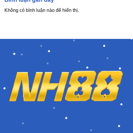
Không có bình luận nào để hiển thị.