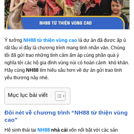
Ý tưởng
NH88 từ thiện vùng cao
là dự án đã được ấp ủ
rất lâu vì đây là chương trình mang tính nhân văn. Chúng
tôi đã gửi trao những tình cảm ấm áp cùng phần quà ý
nghĩa tới các hộ gia đình vùng núi có hoàn cảnh khó khăn.
Hãy cùng
NH88
tìm hiểu sâu hơn về dự án gửi trao tình
yêu thương này nhé.
Mục lục bài viết
Đôi nét về chương trình “NH88 từ thiện vùng
cao”
Hệ sinh thái tại
NH88
nhà cái
vốn nổi bật với các sản