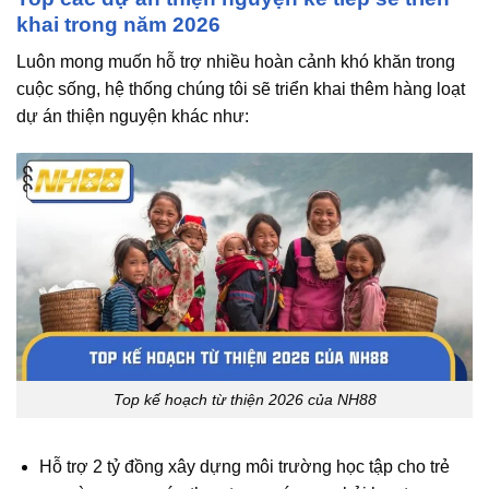
khai trong năm 2026
Luôn mong muốn hỗ trợ nhiều hoàn cảnh khó khăn trong
cuộc sống, hệ thống chúng tôi sẽ triển khai thêm hàng loạt
dự án thiện nguyện khác như:
Top kế hoạch từ thiện 2026 của NH88
Hỗ trợ 2 tỷ đồng xây dựng môi trường học tập cho trẻ