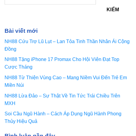
Cách
Chiều
Áp
Trên
KIẾM
Dụng
MXH
Ngũ
Hành
Phong
Bài viết mới
Thủy
Hiệu
NH88 Cứu Trợ Lũ Lụt – Lan Tỏa Tinh Thần Nhân Ái Cộng
Quả
Đồng
NH88 Tặng iPhone 17 Promax Cho Hội Viên Đạt Top
Cược Tháng
NH88 Từ Thiện Vùng Cao – Mang Niềm Vui Đến Trẻ Em
Miền Núi
NH88 Lừa Đảo – Sự Thật Về Tin Tức Trái Chiều Trên
MXH
Soi Cầu Ngũ Hành – Cách Áp Dụng Ngũ Hành Phong
Thủy Hiệu Quả
Bình luận gần đây