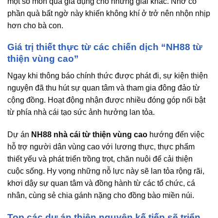
một số món quà gia dụng cho những giải khác. Nhờ có
phần quà bất ngờ này khiến không khí ở trở nên nhộn nhịp
hơn cho bà con.
Giá trị thiết thực từ các chiến dịch “NH88 từ
thiện vùng cao”
Ngay khi thông báo chính thức được phát đi, sự kiện thiện
nguyện đã thu hút sự quan tâm và tham gia đông đảo từ
cộng đồng. Hoạt động nhận được nhiều đóng góp nổi bật
từ phía nhà cái tạo sức ảnh hưởng lan tỏa.
Dự án
NH88 nhà cái từ thiện vùng cao
hướng đến việc
hỗ trợ người dân vùng cao với lương thực, thực phẩm
thiết yếu và phát triển trồng trọt, chăn nuôi để cải thiện
cuộc sống. Hy vọng những nỗ lực này sẽ lan tỏa rộng rãi,
khơi dậy sự quan tâm và đồng hành từ các tổ chức, cá
nhân, cùng sẻ chia gánh nặng cho đồng bào miền núi.
Top các dự án thiện nguyện kế tiếp sẽ triển