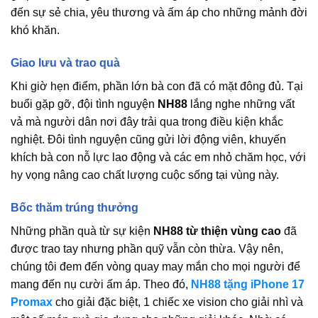
đến sự sẻ chia, yêu thương và ấm áp cho những mảnh đời
khó khăn.
Giao lưu và trao quà
Khi giờ hẹn điểm, phần lớn bà con đã có mặt đông đủ. Tại
buổi gặp gỡ, đội tình nguyện
NH88
lắng nghe những vất
vả mà người dân nơi đây trải qua trong điều kiện khắc
nghiệt. Đôi tình nguyện cũng gửi lời động viên, khuyến
khích bà con nỗ lực lao động và các em nhỏ chăm học, với
hy vọng nâng cao chất lượng cuộc sống tại vùng này.
Bốc thăm trúng thưởng
Những phần quà từ sự kiện
NH88 từ thiện vùng cao
đã
được trao tay nhưng phần quỹ vẫn còn thừa. Vậy nên,
chúng tôi đem đến vòng quay may mắn cho mọi người để
mang đến nụ cười ấm áp. Theo đó,
NH88 tặng iPhone 17
Promax
cho giải đặc biệt, 1 chiếc xe vision cho giải nhì và